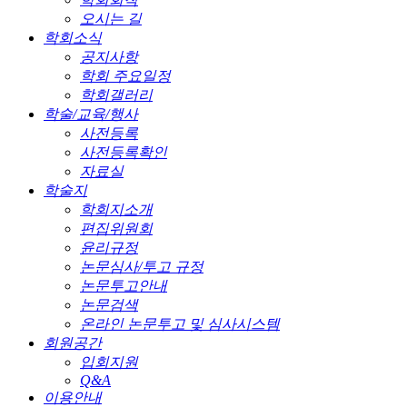
오시는 길
학회소식
공지사항
학회 주요일정
학회갤러리
학술/교육/행사
사전등록
사전등록확인
자료실
학술지
학회지소개
편집위원회
윤리규정
논문심사/투고 규정
논문투고안내
논문검색
온라인 논문투고 및 심사시스템
회원공간
입회지원
Q&A
이용안내