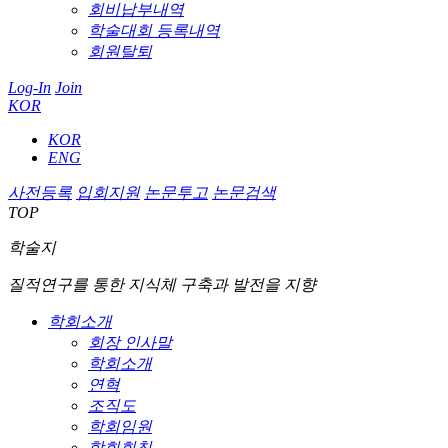
회비납부내역
학술대회 등록내역
회원탈퇴
Log-In
Join
KOR
KOR
ENG
사전등록
입회지원
논문투고
논문검색
TOP
학술지
질적연구를 통한 지식체 구축과 발전을 지향
학회소개
회장 인사말
학회소개
연혁
조직도
학회임원
학회회칙