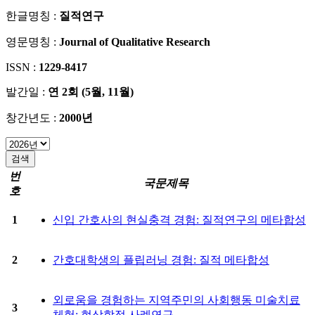
한글명칭 :
질적연구
영문명칭 :
Journal of Qualitative Research
ISSN :
1229-8417
발간일 :
연 2회 (5월, 11월)
창간년도 :
2000년
번
국문제목
호
1
신입 간호사의 현실충격 경험: 질적연구의 메타합성
2
간호대학생의 플립러닝 경험: 질적 메타합성
외로움을 경험하는 지역주민의 사회행동 미술치료
3
체험: 현상학적 사례연구