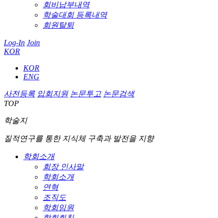
회비납부내역
학술대회 등록내역
회원탈퇴
Log-In
Join
KOR
KOR
ENG
사전등록
입회지원
논문투고
논문검색
TOP
학술지
질적연구를 통한 지식체 구축과 발전을 지향
학회소개
회장 인사말
학회소개
연혁
조직도
학회임원
학회회칙