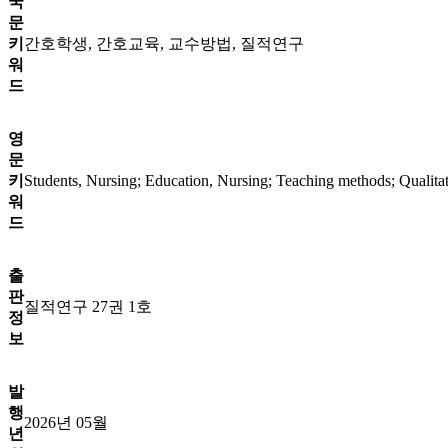
국
문
키
간호학생, 간호교육, 교수방법, 질적연구
워
드
영
문
키
Students, Nursing; Education, Nursing; Teaching methods; Qualitat
워
드
출
판
질적연구 27권 1호
정
보
발
행
2026년 05월
년