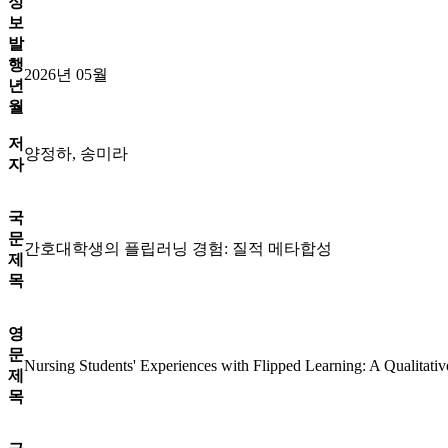
정
보
발
행
2026년 05월
년
월
저
양정하, 송미라
자
국
문
간호대학생의 플립러닝 경험: 질적 메타합성
제
목
영
문
Nursing Students' Experiences with Flipped Learning: A Qualitati
제
목