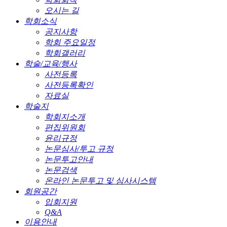
오시는 길
학회소식
공지사항
학회 주요일정
학회갤러리
학술/교육/행사
사전등록
사전등록확인
자료실
학술지
학회지소개
편집위원회
윤리규정
논문심사/투고 규정
논문투고안내
논문검색
온라인 논문투고 및 심사시스템
회원공간
입회지원
Q&A
이용안내