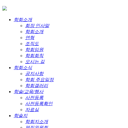
학회소개
회장 인사말
학회소개
연혁
조직도
학회임원
학회회칙
오시는 길
학회소식
공지사항
학회 주요일정
학회갤러리
학술/교육/행사
사전등록
사전등록확인
자료실
학술지
학회지소개
편집위원회