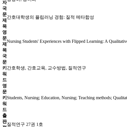
자
국
문
간호대학생의 플립러닝 경험: 질적 메타합성
제
목
영
문
Nursing Students' Experiences with Flipped Learning: A Qualitati
제
목
국
문
키
간호학생, 간호교육, 교수방법, 질적연구
워
드
영
문
키
Students, Nursing; Education, Nursing; Teaching methods; Qualitat
워
드
출
판
질적연구 27권 1호