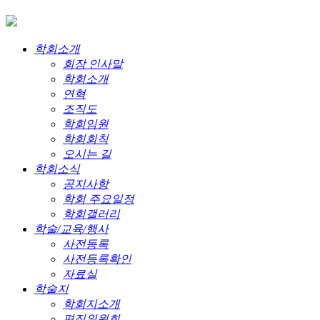
학회소개
회장 인사말
학회소개
연혁
조직도
학회임원
학회회칙
오시는 길
학회소식
공지사항
학회 주요일정
학회갤러리
학술/교육/행사
사전등록
사전등록확인
자료실
학술지
학회지소개
편집위원회