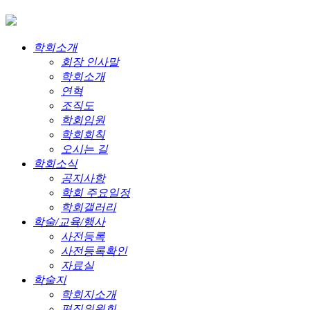
학회소개
회장 인사말
학회소개
연혁
조직도
학회임원
학회회칙
오시는 길
학회소식
공지사항
학회 주요일정
학회갤러리
학술/교육/행사
사전등록
사전등록확인
자료실
학술지
학회지소개
편집위원회