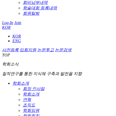
회비납부내역
학술대회 등록내역
회원탈퇴
Log-In
Join
KOR
KOR
ENG
사전등록
입회지원
논문투고
논문검색
TOP
학회소식
질적연구를 통한 지식체 구축과 발전을 지향
학회소개
회장 인사말
학회소개
연혁
조직도
학회임원
학회회칙