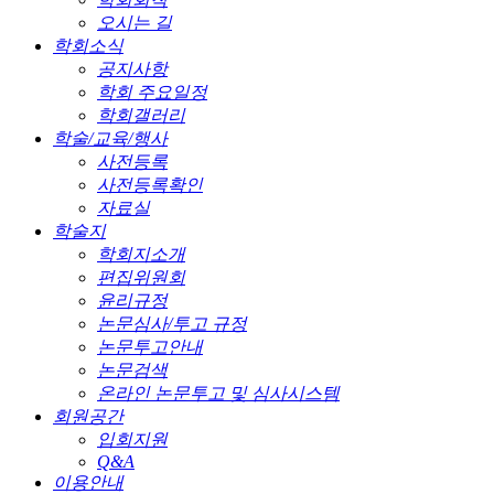
오시는 길
학회소식
공지사항
학회 주요일정
학회갤러리
학술/교육/행사
사전등록
사전등록확인
자료실
학술지
학회지소개
편집위원회
윤리규정
논문심사/투고 규정
논문투고안내
논문검색
온라인 논문투고 및 심사시스템
회원공간
입회지원
Q&A
이용안내