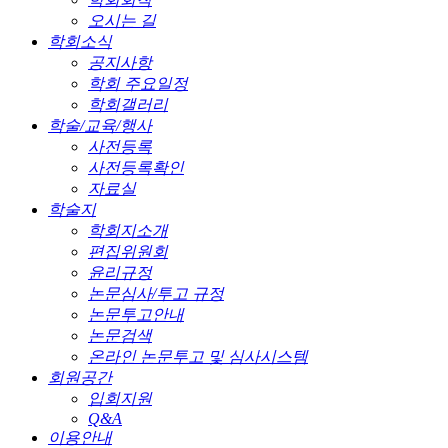
오시는 길
학회소식
공지사항
학회 주요일정
학회갤러리
학술/교육/행사
사전등록
사전등록확인
자료실
학술지
학회지소개
편집위원회
윤리규정
논문심사/투고 규정
논문투고안내
논문검색
온라인 논문투고 및 심사시스템
회원공간
입회지원
Q&A
이용안내