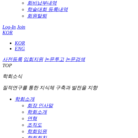
회비납부내역
학술대회 등록내역
회원탈퇴
Log-In
Join
KOR
KOR
ENG
사전등록
입회지원
논문투고
논문검색
TOP
학회소식
질적연구를 통한 지식체 구축과 발전을 지향
학회소개
회장 인사말
학회소개
연혁
조직도
학회임원
학회회칙