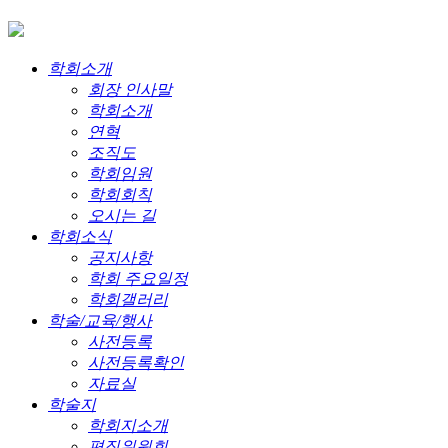
학회소개
회장 인사말
학회소개
연혁
조직도
학회임원
학회회칙
오시는 길
학회소식
공지사항
학회 주요일정
학회갤러리
학술/교육/행사
사전등록
사전등록확인
자료실
학술지
학회지소개
편집위원회